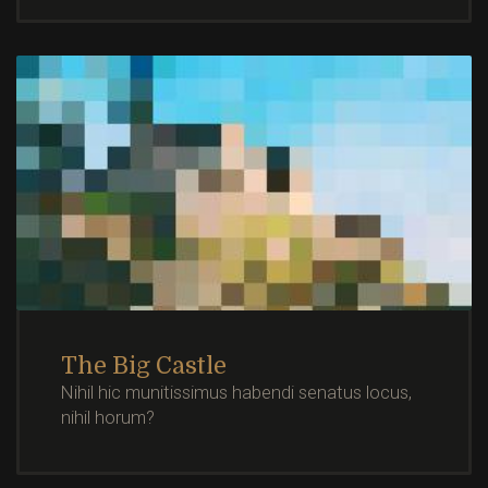
The Big Castle
Nihil hic munitissimus habendi senatus locus,
nihil horum?