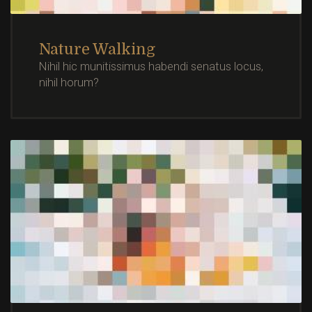
Nature Walking
Nihil hic munitissimus habendi senatus locus,
nihil horum?