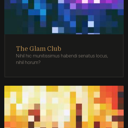
The Glam Club
Nihil hic munitissimus habendi senatus locus,
nihil horum?