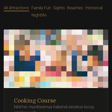
All Attractions
Family Fun
Sights
Beaches
Historical
Nightlife
Cooking Course
Nihil hic munitissimus habendi senatus locus,