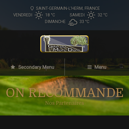
SAINT-GERMAIN-L'HERM, FRANCE
VENDREDI
18 °
C
SAMEDI
32 °
C
DIMANCHE
33 °
C
Secondary Menu
Menu
ON RECOMMANDE
Nos Partenaires