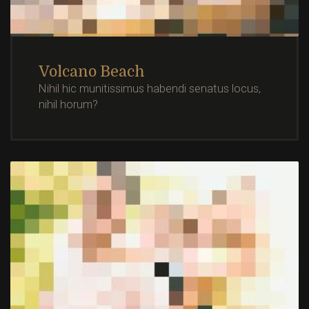
Volcano Beach
Nihil hic munitissimus habendi senatus locus,
nihil horum?