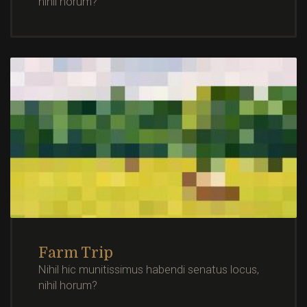
nihil horum?
Farm Trip
Nihil hic munitissimus habendi senatus locus,
nihil horum?