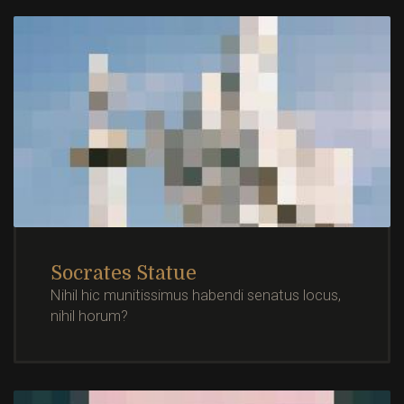
Socrates Statue
Nihil hic munitissimus habendi senatus locus,
nihil horum?