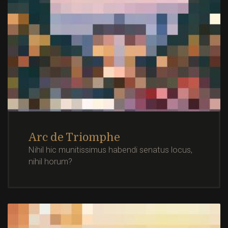
Arc de Triomphe
Nihil hic munitissimus habendi senatus locus,
nihil horum?