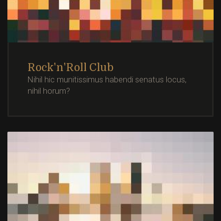
Rock'n'Roll Club
Nihil hic munitissimus habendi senatus locus,
nihil horum?