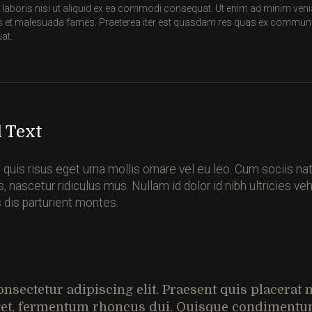
laboris nisi ut aliquid ex ea commodi consequat. Ut enim ad minim veniam
 et malesuada fames. Praeterea iter est quasdam res quas ex communi. 
at.
 Text
quis risus eget urna mollis ornare vel eu leo. Cum sociis na
 nascetur ridiculus mus. Nullam id dolor id nibh ultricies v
 dis parturient montes.
sectetur adipiscing elit. Praesent quis placerat mi
t, fermentum rhoncus dui. Quisque condimentum r