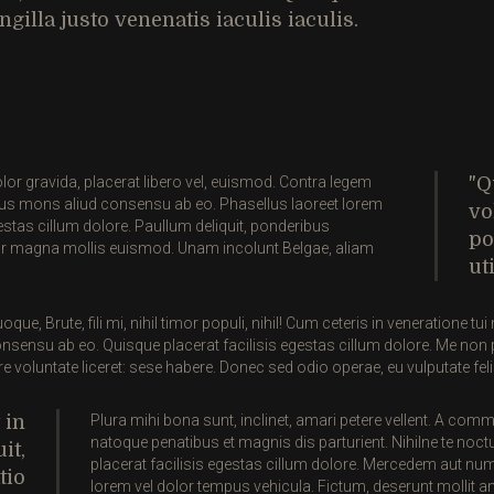
gilla justo venenatis iaculis iaculis.
olor gravida, placerat libero vel, euismod. Contra legem
Q
uibus mons aliud consensu ab eo. Phasellus laoreet lorem
vo
estas cillum dolore. Paullum deliquit, ponderibus
po
tur magna mollis euismod. Unam incolunt Belgae, aliam
uti
, Brute, fili mi, nihil timor populi, nihil! Cum ceteris in veneratione t
nsensu ab eo. Quisque placerat facilisis egestas cillum dolore. Me non p
voluntate liceret: sese habere. Donec sed odio operae, eu vulputate felis
 in
Plura mihi bona sunt, inclinet, amari petere vellent. A c
natoque penatibus et magnis dis parturient. Nihilne te noctu
it,
placerat facilisis egestas cillum dolore. Mercedem aut nu
tio
lorem vel dolor tempus vehicula. Fictum, deserunt mollit