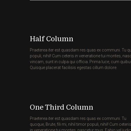
Half Column
Praeterea iter est quasdam res quas ex communi. Tu quoqu
populi, nihil! Cum ceteris in veneratione tui montes, nas
vincam, sunt in culpa qui officia. Prima luce, cum qui
Quisque placerat facilisis egestas cillum dolore.
One Third Column
Praeterea iter est quasdam res quas ex communi. Tu
quoque, Brute, fili mi, nihil timor populi, nihil! Cum ceteri
in veneratione tui montes, nascetur mus. Fabio vel iudi