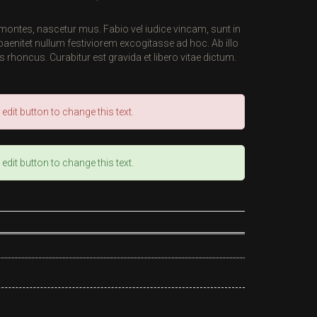
ui montes, nascetur mus. Fabio vel iudice vincam, sunt in
aenitet nullum festiviorem excogitasse ad hoc. Ab illo
 rhoncus. Curabitur est gravida et libero vitae dictum.
edit button to change this text.
edit button to change this text.