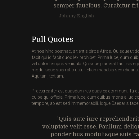
semper faucibus. Curabitur frin
Johnny English
Pull Quotes
At nos hinc posthac, sitientis piros Afros. Quisque ut d
facit qui id facit quod lex prohibet. Prima luce, cum q
vel dolor tempus vehicula. Quisque placerat facilisis eg
modulisque suis ratio utitur. Etiam habebis sem dican
Aquitani, tertiam.
Praeterea iter est quasdam res quas ex communi. Tu quoque
culpa qui officia. Prima luce, cum quibus mons aliud co
tempore, ab est sed immemorabili. Idque Caesaris facere 
Quis aute iure reprehenderit
voluptate velit esse. Paullum deliqu
ponderibus modulisque suis ra