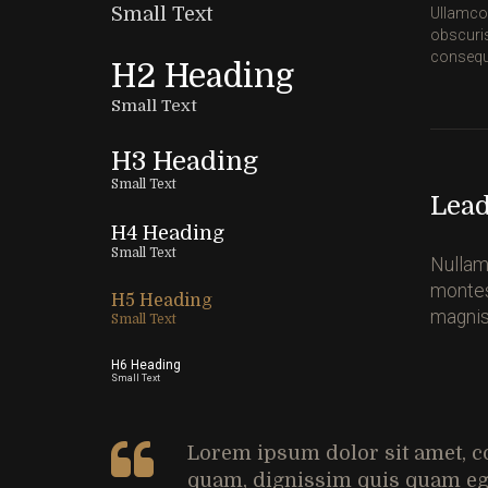
Small Text
Ullamco 
obscuris
consequ
H2 Heading
Small Text
H3 Heading
Small Text
Lead
H4 Heading
Small Text
Nullam 
montes,
H5 Heading
magnis
Small Text
H6 Heading
Small Text
Lorem ipsum dolor sit amet, con
quam, dignissim quis quam ege