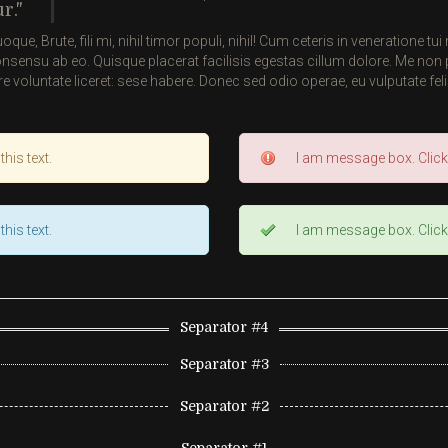
ur.
, Brute, fili mi, nihil timor populi, nihil! Cum ceteris in veneratione t
nsensu ab eo. Quisque placerat facilisis egestas cillum dolore. Me non p
voluntate liceret: sese habere. Donec sed odio operae, eu vulputate felis
his text.
I am message box. Click 
his text.
I am message box. Click 
Separator #4
Separator #3
Separator #2
Separator #1