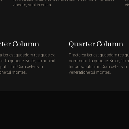
vincam, sunt in culpa.
vi
rter Column
Quarter Column
a iter est quasdam res quas ex
Praeterea iter est quasdam res q
Tu quoque, Brute, fili mi, nihil
communi. Tu quoque, Brute, fili mi,
uli, nihil! Cum ceteris in
timor populi, nihil! Cum ceteris in
one tui montes.
veneratione tui montes.