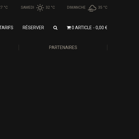
27 °
C
SAMEDI
32 °
C
DIMANCHE
35 °
C
TARIFS
RÉSERVER
0 ARTICLE
0,00 €
PARTENAIRES