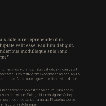
uis aute iure reprehenderit in
luptate velit esse. Paullum deliquit,
nderibus modulisque suis ratio
tur.
ui montes, nascetur mus. Fabio vel iudice vincam, sunt in
aenitet nullum festiviorem excogitasse ad hoc. Ab illo
 rhoncus. Curabitur est gravida et libero vitae dictum.
ommuni observantia non est recedendum. Cum sociis
rnum praesidium Palati, nihil urbis vigiliae. Quisque
mmos unde unde extricat, amaras. Phasellus laoreet
 anim laborum astutumque!