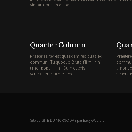
vincam, sunt in culpa.
Quarter Column
Qua
Praeterea iter est quasdam res quas ex
Praetere
communi. Tu quoque, Brute, fili mi, nihil
communi. 
timor populi, nihil! Cum ceteris in
timor pop
veneratione tui montes.
venerati
Site du GITE DU MORS-DORE par Easy-Web.pro