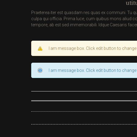
utit
Praeterea iter est quasdam res quas ex communi. Tu quoque
culpa qui officia. Prima luce, cum quibus mons aliud co
tempore, ab est sed immemorabili. Idque Caesaris facere 
I am message box. Click edit button to change t
I am message box. Click edit button to change t