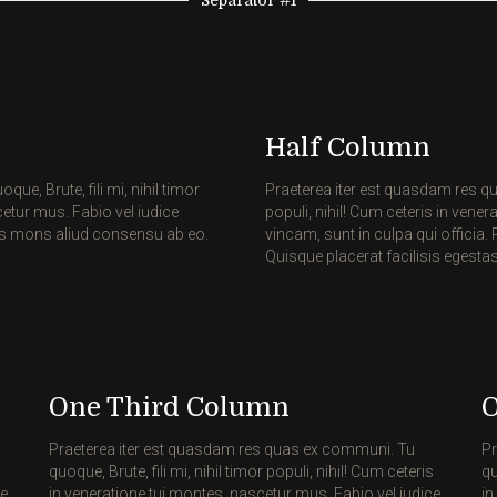
Half Column
e, Brute, fili mi, nihil timor
Praeterea iter est quasdam res qua
cetur mus. Fabio vel iudice
populi, nihil! Cum ceteris in vene
bus mons aliud consensu ab eo.
vincam, sunt in culpa qui offici
Quisque placerat facilisis egestas
One Third Column
O
Praeterea iter est quasdam res quas ex communi. Tu
Pr
s
quoque, Brute, fili mi, nihil timor populi, nihil! Cum ceteris
qu
ce
in veneratione tui montes, nascetur mus. Fabio vel iudice
in