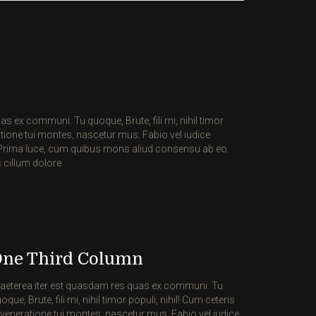
s ex communi. Tu quoque, Brute, fili mi, nihil timor
ratione tui montes, nascetur mus. Fabio vel iudice
a. Prima luce, cum quibus mons aliud consensu ab eo.
 cillum dolore.
ne Third Column
aeterea iter est quasdam res quas ex communi. Tu
oque, Brute, fili mi, nihil timor populi, nihil! Cum ceteris
 veneratione tui montes, nascetur mus. Fabio vel iudice