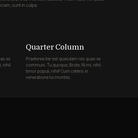
ncam, sunt in culpa.
Quarter Column
uas ex
Praeterea iter est quasdam res quas ex
 nihil
communi. Tu quoque, Brute, fili mi, nihil
timor populi, nihil! Cum ceteris in
veneratione tui montes.